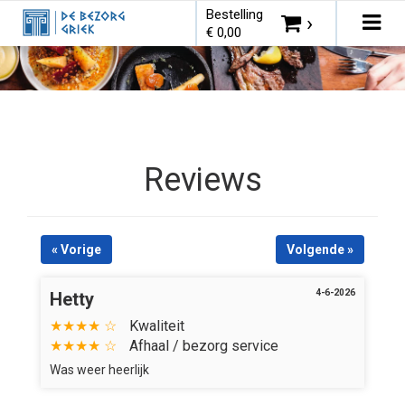
Bestelling
×
Tog
›
€ 0,00
navi
Kies bestelmethode
Reviews
U heeft nog geen producten in uw
winkelmandje.
« Vorige
Volgende »
4-6-2026
Hetty
★★★★ ☆
Kwaliteit
Totaal:
€ 0,00
★★★★ ☆
Afhaal / bezorg service
Was weer heerlijk