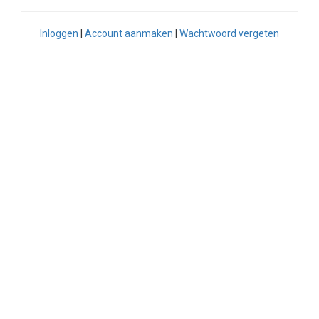
Verder winkelen
Inloggen
|
Account aanmaken
|
Wachtwoord vergeten
Bestellen
Home
Bestel online
Menu
Contact
Login