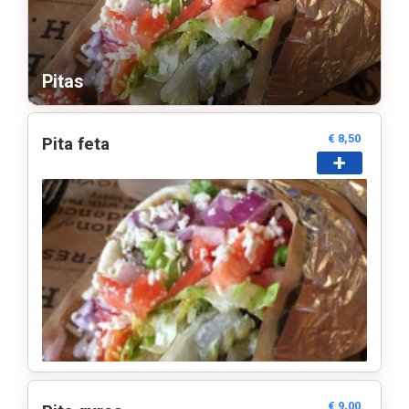
Pitas
€ 8,50
Pita feta
+
Home
Bestel online
€ 9,00
Menu