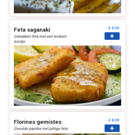
€ 9,50
Feta saganaki
+
Gebakken feta met een krokant
korstje
€ 8,99
Florines gemistes
+
Gevulde paprika met pittige feta