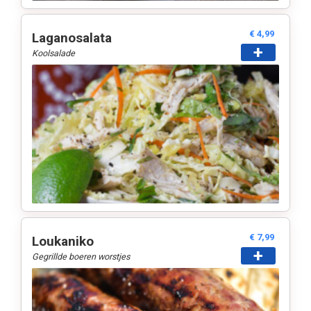
€ 4,99
Laganosalata
+
Koolsalade
€ 7,99
Loukaniko
+
Gegrillde boeren worstjes