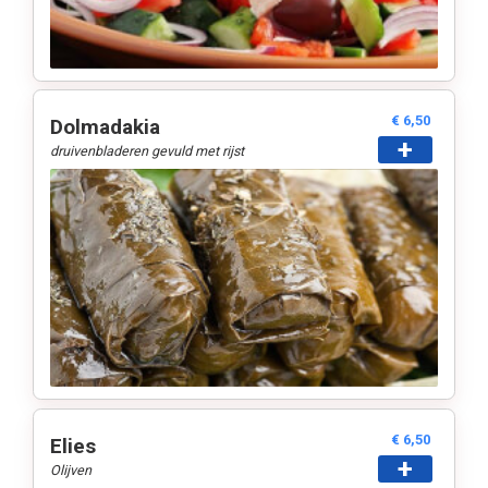
€ 6,50
Dolmadakia
+
druivenbladeren gevuld met rijst
€ 6,50
Elies
+
Olijven