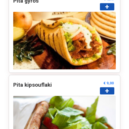
Pita gyros
+
Contact
Login
€ 9,00
Pita kipsouflaki
+