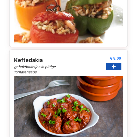
€ 8,00
Keftedakia
+
gehaktballetjes in pittige
tomatensaus