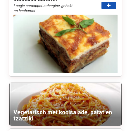
+
Laagje aardappel, aubergine, gehakt
en bechamel
Vegetarisch met koolsalade, patat en
tzatziki