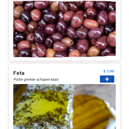
€ 7,99
Feta
+
Portie griekse schapen kaas