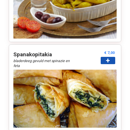
€ 7,00
Spanakopitakia
+
bladerdeeg gevuld met spinazie en
feta