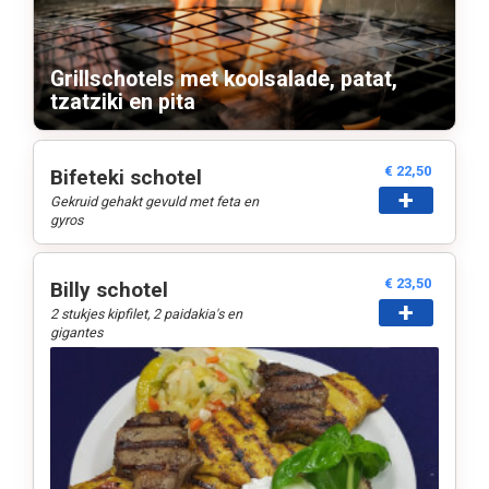
Verder winkelen
Bestellen
Grillschotels met koolsalade, patat,
tzatziki en pita
€ 22,50
Bifeteki schotel
+
Gekruid gehakt gevuld met feta en
gyros
€ 23,50
Billy schotel
+
2 stukjes kipfilet, 2 paidakia's en
gigantes