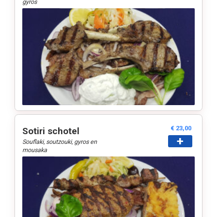
gyros
€ 23,00
Sotiri schotel
+
Souflaki, soutzouki, gyros en
mousaka