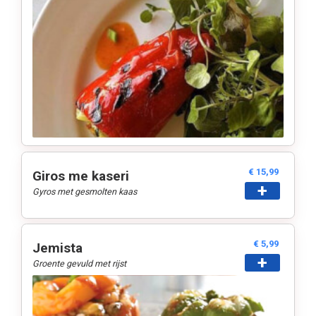
€ 15,99
Giros me kaseri
+
Gyros met gesmolten kaas
€ 5,99
Jemista
+
Groente gevuld met rijst