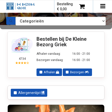
Bestelling
×
Tog
€ 0,00
navi
Kies bestelmethode
Bestellen bij De Kleine
Bezorg Griek
Afhalen vandaag:
16:00 - 21:00
4734
Bezorgen vandaag:
16:00 - 21:00
U heeft nog geen producten in uw
★★★★☆
winkelmandje.
Afhalen
Bezorgen
Allergenenlijst
Totaal:
€ 0,00