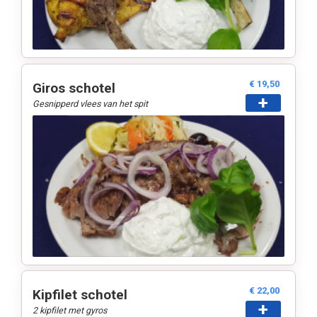
€ 19,50
Giros schotel
+
Gesnipperd vlees van het spit
€ 22,00
Kipfilet schotel
+
2 kipfilet met gyros