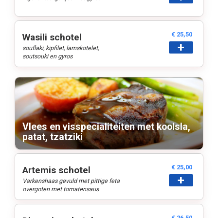
€ 25,50
Wasili schotel
+
souflaki, kipfilet, lamskotelet,
soutsouki en gyros
Vlees en visspecialiteiten met koolsla,
patat, tzatziki
€ 25,00
Artemis schotel
+
Varkenshaas gevuld met pittige feta
overgoten met tomatensaus
€ 26,50