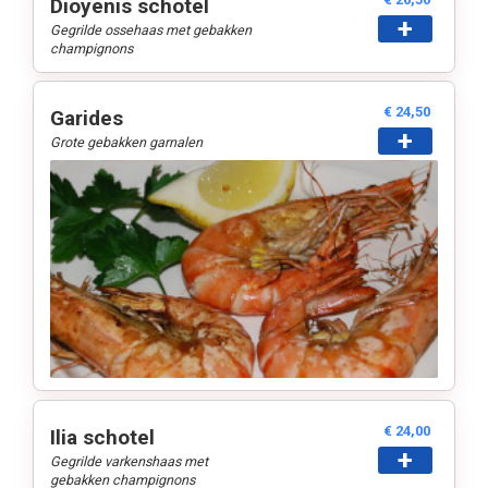
Dioyenis schotel
+
Gegrilde ossehaas met gebakken
champignons
€ 24,50
Garides
+
Grote gebakken garnalen
€ 24,00
Ilia schotel
+
Gegrilde varkenshaas met
gebakken champignons