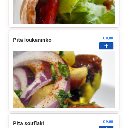
€ 9,00
Pita loukaninko
+
€ 9,00
Pita souflaki