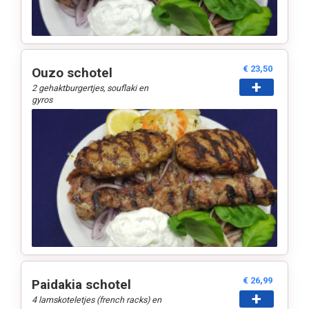
€ 23,50
Ouzo schotel
+
2 gehaktburgertjes, souflaki en
gyros
€ 26,99
Paidakia schotel
+
4 lamskoteletjes (french racks) en