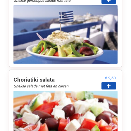
+
Griekse gemengde salade met feta
€ 9,50
Choriatiki salata
+
Griekse salade met feta en olijven