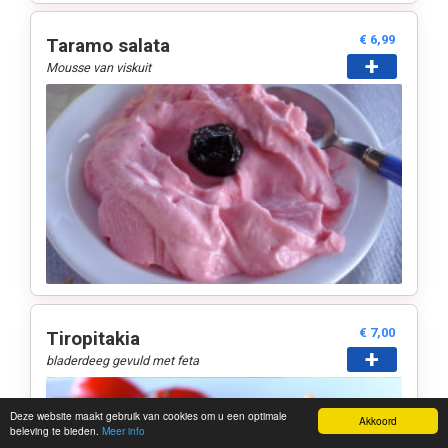
€ 6,99
Taramo salata
+
Mousse van viskuit
€ 7,00
Tiropitakia
+
bladerdeeg gevuld met feta
Deze website maakt gebruik van cookies om u een optimale
Akkoord
beleving te bieden.
Meer info