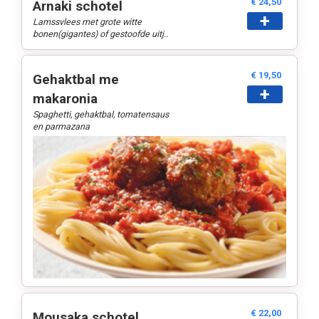
€ 24,50
Arnaki schotel
+
Lamssvlees met grote witte
bonen(gigantes) of gestoofde uitj..
€ 19,50
Gehaktbal me
+
makaronia
Spaghetti, gehaktbal, tomatensaus
en parmazana
€ 22,00
Mousaka schotel