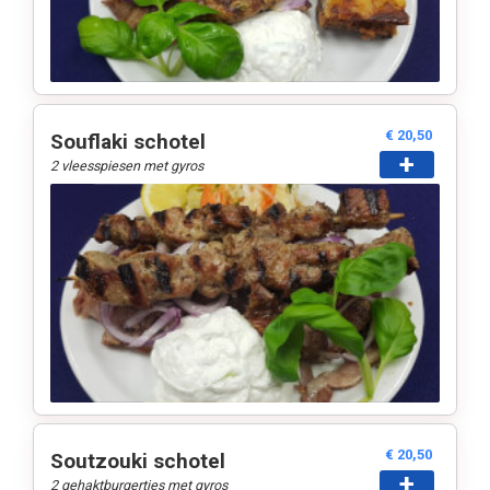
€ 20,50
Souflaki schotel
+
2 vleesspiesen met gyros
€ 20,50
Soutzouki schotel
+
2 gehaktburgertjes met gyros