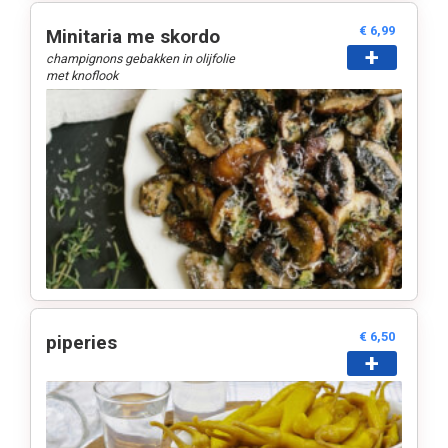
€ 6,99
Minitaria me skordo
+
champignons gebakken in olijfolie
met knoflook
€ 6,50
piperies
+