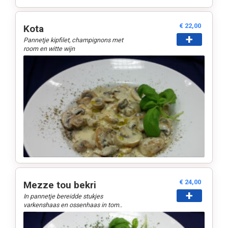
€ 22,00
Kota
+
Pannetje kipfilet, champignons met
room en witte wijn
€ 24,00
Mezze tou bekri
+
In pannetje bereidde stukjes
varkenshaas en ossenhaas in tom..