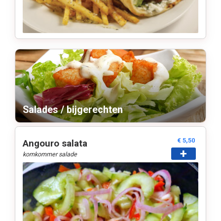
Salades / bijgerechten
€ 5,50
Angouro salata
+
komkommer salade